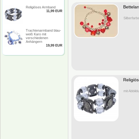
Bettela
Religiöses Armband
11,99 EUR
Silberfarb
Trachtenarmband blau-
weiß Karo mit
verschiedenen
Anhängern
19,99 EUR
Religiö
mit Abbild