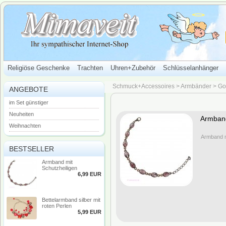
Religiöse Geschenke
Trachten
Uhren+Zubehör
Schlüsselanhänger
Schmuck+Accessoires
>
Armbänder
>
Gol
ANGEBOTE
im Set günstiger
Neuheiten
Armband
Weihnachten
Armband mi
BESTSELLER
Armband mit
Schutzheiligen
6,99 EUR
Bettelarmband silber mit
roten Perlen
5,99 EUR