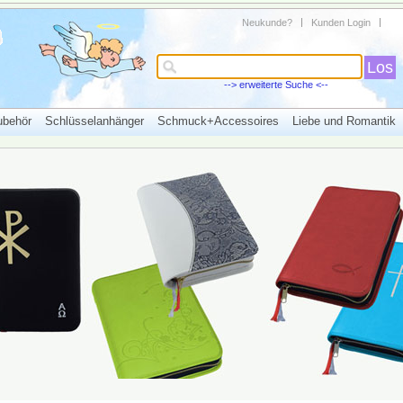
Neukunde?
Kunden Login
Los
--> erweiterte Suche <--
ubehör
Schlüsselanhänger
Schmuck+Accessoires
Liebe und Romantik