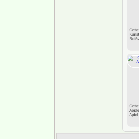
Gotte
Kunst
Reißv
Gotte
Apple
Apfel