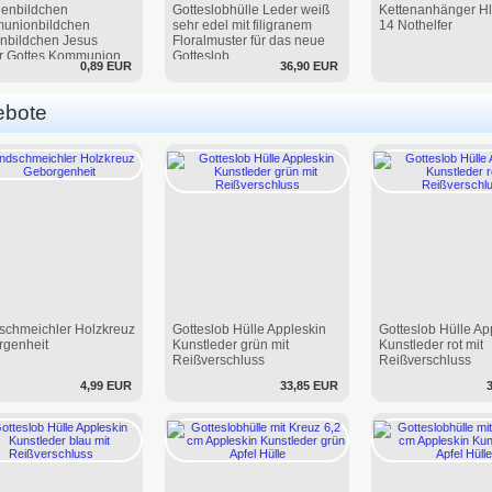
genbildchen
Gotteslobhülle Leder weiß
Kettenanhänger Hl
unionbildchen
sehr edel mit filigranem
14 Nothelfer
nbildchen Jesus
Floralmuster für das neue
r Gottes Kommunion
Gotteslob
0,89 EUR
36,90 EUR
ebote
chmeichler Holzkreuz
Gotteslob Hülle Appleskin
Gotteslob Hülle Ap
rgenheit
Kunstleder grün mit
Kunstleder rot mit
Reißverschluss
Reißverschluss
4,99 EUR
33,85 EUR