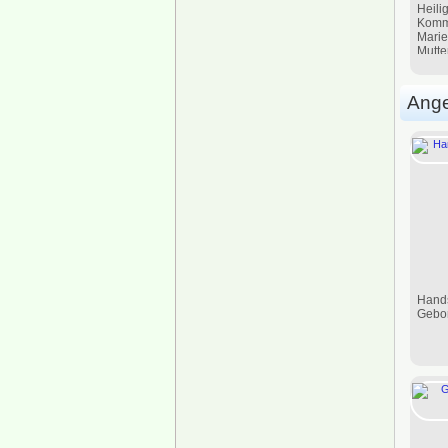
Heili
Komm
Marie
Mutte
Ang
Hands
Gebo