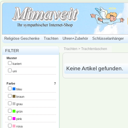
Religiöse Geschenke
Trachten
Uhren+Zubehör
Schlüsselanhänger
Trachten
>
Trachtentaschen
FILTER
Muster
kariert
Keine Artikel gefunden.
uni
Farbe
?
blau
braun
grau
grün
pink
rosa