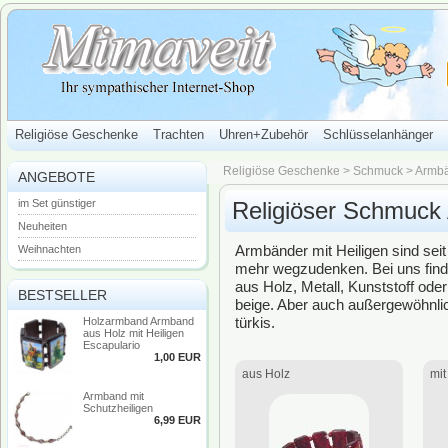
Religiöse Geschenke
Trachten
Uhren+Zubehör
Schlüsselanhänger
Religiöse Geschenke
>
Schmuck
>
Armb
ANGEBOTE
im Set günstiger
Religiöser Schmuck
Neuheiten
Armbänder mit Heiligen sind seit
Weihnachten
mehr wegzudenken. Bei uns finde
aus Holz, Metall, Kunststoff ode
BESTSELLER
beige. Aber auch außergewöhnliche
türkis.
Holzarmband Armband
aus Holz mit Heiligen
Escapulario
1,00 EUR
aus Holz
mit
Armband mit
Schutzheiligen
6,99 EUR