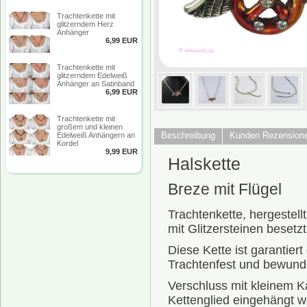
Trachtenkette mit
glitzerndem Herz
Anhänger
6,99 EUR
Trachtenkette mit
glitzerndem Edelweiß
Anhänger an Satinband
6,99 EUR
Trachtenkette mit
großem und kleinen
Beschreibung
Kunden Rezension
Edelweiß Anhängern an
Kordel
9,99 EUR
Halskette
Breze mit Flügel
Trachtenkette, hergestellt
mit Glitzersteinen besetz
Diese Kette ist garantier
Trachtenfest und bewunde
Verschluss mit kleinem Ka
Kettenglied eingehängt 