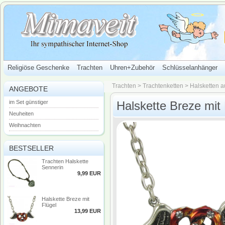
Religiöse Geschenke
Trachten
Uhren+Zubehör
Schlüsselanhänger
Trachten
>
Trachtenketten
>
Halsketten a
ANGEBOTE
im Set günstiger
Halskette Breze mit 
Neuheiten
Weihnachten
BESTSELLER
Trachten Halskette
Sennerin
9,99 EUR
Halskette Breze mit
Flügel
13,99 EUR