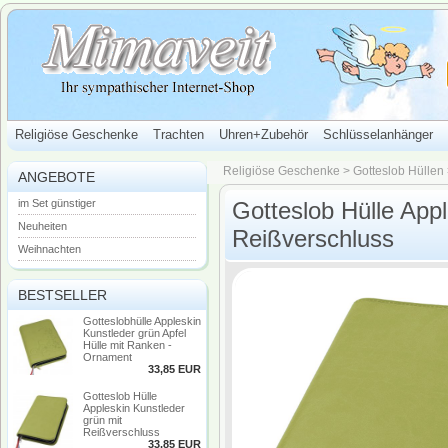
Religiöse Geschenke
Trachten
Uhren+Zubehör
Schlüsselanhänger
Religiöse Geschenke
>
Gotteslob Hüllen
ANGEBOTE
im Set günstiger
Gotteslob Hülle Appl
Neuheiten
Reißverschluss
Weihnachten
BESTSELLER
Gotteslobhülle Appleskin
Kunstleder grün Apfel
Hülle mit Ranken -
Ornament
33,85 EUR
Gotteslob Hülle
Appleskin Kunstleder
grün mit
Reißverschluss
33,85 EUR