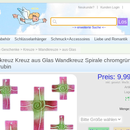
Neukunde?
Kunden Login
Los
--> erweiterte Suche <--
ubehör
Schlüsselanhänger
Schmuck+Accessoires
Liebe und Romantik
e Geschenke
>
Kreuze
>
Wandkreuze
>
aus Glas
kreuz Kreuz aus Glas Wandkreuz Spirale chromgrü
rubin
Preis:
9,9
inkl. gesetzl. MwSt
Arti
Lag
Menge