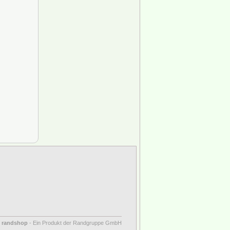
y
randshop
-
Ein Produkt der Randgruppe GmbH