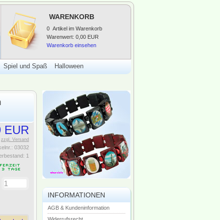
WARENKORB
0
Artikel im Warenkorb
Warenwert:
0,00 EUR
Warenkorb einsehen
Spiel und Spaß
Halloween
n
9 EUR
.
zzgl. Versand
kelnr.:
03032
erbestand:
1
:
INFORMATIONEN
AGB & Kundeninformation
Widerrufsrecht