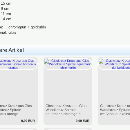
 15 cm
 9 cm
 11 cm
 14 cm
e:
chromgrün + goldrubin
rial:
Glas
re Artikel
reuz Kreuz aus Glas
Glaskreuz Kreuz aus Glas
Glaskreuz Kreuz a
reuz Spirale
Wandkreuz Spirale
Wandkreuz Spiral
eaux orange
aquamarin chromgrün
weißopal dunkelbl
9,99 EUR
9,99 EUR