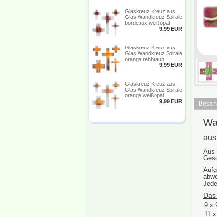
Glaskreuz Kreuz aus
Glas Wandkreuz Spirale
bordeaux weißopal
9,99 EUR
Glaskreuz Kreuz aus
Glas Wandkreuz Spirale
orange rehbraun
9,99 EUR
Glaskreuz Kreuz aus
Glas Wandkreuz Spirale
orange weißopal
9,99 EUR
Besch
Wa
aus
Aus 
Gesc
Aufg
abwe
Jede
Das 
9 x 
11 x