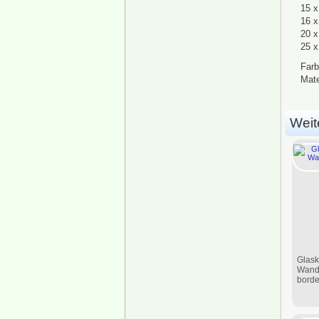
15 x
16 x
20 x
25 x
Farb
Mate
Weite
Glask
Wandk
bord