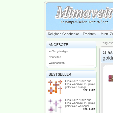
Religiöse Geschenke
Trachten
Uhren+Z
Religiös
ANGEBOTE
im Set günstiger
Glas
gold
Neuheiten
Weihnachten
BESTSELLER
Glaskreuz Kreuz aus
Glas Wandkreuz Spirale
goldviolett orange
9,99 EUR
Glaskreuz Kreuz aus
Glas Wandkreuz Spirale
goldviolett weißopal
9,99 EUR